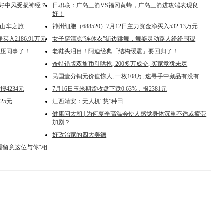
治好中风受损神经？
日职联：广岛三箭VS福冈黄蜂，广岛三箭进攻端表现良
好！
山车之旅
神州细胞（688520）7月12日主力资金净买入532.13万元
买入2186.91万元
女子穿清凉“连体衣”街边跳舞，舞姿灵动路人纷纷围观
碾压同事了！
老鞋头泪目！阿迪经典「结构缓震」要回归了！
奇特错版双旗币引哄抢, 200多万成交, 买家意犹未尽
民国壹分铜元价值惊人, 一枚108万, 速寻手中藏品有没有
报4234元
7月16日玉米期货收盘下跌0.63%，报2381元
25元
江西靖安：无人机“慧”种田
健康问太和 | 为何夏季高温会使人感觉身体沉重不适或疲劳
加剧？
好政治家的四大美德
需留意这位与你“相