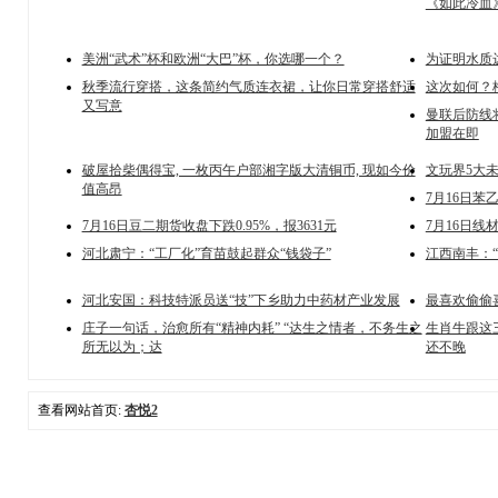
《如此冷血
美洲“武术”杯和欧洲“大巴”杯，你选哪一个？
为证明水质
秋季流行穿搭，这条简约气质连衣裙，让你日常穿搭舒适
这次如何？
又写意
曼联后防线
加盟在即
破屋拾柴偶得宝, 一枚丙午户部湘字版大清铜币, 现如今价
文玩界5大未
值高昂
7月16日苯乙
7月16日豆二期货收盘下跌0.95%，报3631元
7月16日线材
河北肃宁：“工厂化”育苗鼓起群众“钱袋子”
江西南丰：
河北安国：科技特派员送“技”下乡助力中药材产业发展
最喜欢偷偷
庄子一句话，治愈所有“精神内耗” “达生之情者，不务生之
生肖牛跟这
所无以为；达
还不晚
查看网站首页:
杏悦2