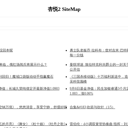
杏悦2 SiteMap
也没回本呢
勇士队老板乔·拉科布：曾对吉米·巴
每一分钱
利日来临，俄红场阅兵将展示什么？
曼联球迷: 致拉特克利夫爵士的一封关
公开信
到回归！魔域口袋版动动手指赢魔石
《三国杀移动版》十万福利派送中，造
吴科技巅峰
净值：长城久荣纯债定开最新净值1.0903
9月6日基金净值：民生加银睿通3个月
1.003，涨0.06%
空纳万境》，悠悠清音，享受宁静，舒缓好听
合集&#183;吹箭与吹针（1/5）
五的月亮》《舞女》《杜十娘》《牡丹之歌》
雷伯伦：d小调双簧管协奏曲 指挥：刘