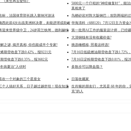
》《来生再去爱你》
5000元一个疗程的“神经修复针”，能
真相来了
达标，法国体育部长跳入塞纳河游泳
鸟栖砂岩对阵大阪钢巴：攻防两端的过
梅西此前4次出战美洲杯决赛，未能进球或助攻
华海清科（688120）7月12日主力资金净
将迎来世界级中卫，24岁荷兰铁闸，德利赫特
第一批用AI工作的服装设计师，已经
大清铜钱有没有收藏价值?
解之谜, 揭开真相, 你也能成半个专家!
挑选橄榄核, 照着这样选!
烯期货收盘下跌0.42%，报9221元
7月16日低硫燃油期货收盘下跌1.72%，
期货收盘下跌0.35%，报3682元
7月16日淀粉期货收盘下跌0.81%，报28
“冬病夏治”入伏时
多散步可以降血脂？
喜欢一个对象的三个星座女
日落收藏家 ​​​
三个人搞好关系，日子越过越舒坦！现在知道
生肖猴的朋友们，尤其是 68 年的你，
克”的人