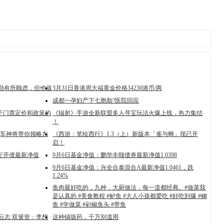
特勒有所顾虑，但他值
3月31日香港周大福黄金价格34230港币/两
成都一孕妇产下七胞胎?医院回应
于门票定价和政策的
《辐射》手游全新联盟多人寻宝玩法火爆上线，热力集结
！
车神将带你领略东
《西游：笔绘西行》1.3（上）新版本「雀与蝉」现已开
启！
定开债最新净值
9月6日基金净值：鹏华丰颐债券最新净值1.0398
9月6日基金净值：兴全合泰混合A最新净值1.0461，跌
1.24%
鱼肉最好吃的，九种，大厨做法，每一道都经典。#做菜我
是认真的 #美食教程 #鲈鱼 #大人小孩都爱吃 #好吃到爆 #鲫
鱼 #学做菜 #剁椒鱼头 #带鱼
云志 双簧管：李想
这种镇咳药，千万别滥用