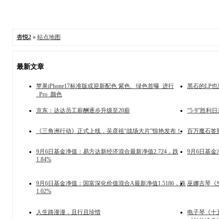
杏悦2
»
站点地图
最新文章
苹果iPhone17标准版或迎新配色 紫色、绿色首曝_进行
黑石的LP
_Pro_颜色
京东：达达员工薪酬逐步升级至20薪
“5·9”胜
《三角洲行动》正式上线，吴彦祖“战场大片”惊艳发布！
百万魔石签
9月6日基金净值：易方达新经济混合最新净值2.724，跌
9月6日基金
1.84%
9月6日基金净值：国富深化价值混合A最新净值1.5186，跌
巫娜古琴《
1.02%
人生路漫漫，且行且珍惜
电子琴《十