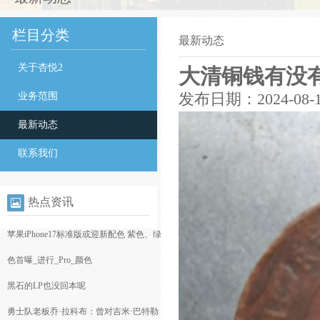
栏目分类
最新动态
关于杏悦2
大清铜钱有没
业务范围
发布日期：2024-08-
最新动态
联系我们
热点资讯
苹果iPhone17标准版或迎新配色 紫色、绿
色首曝_进行_Pro_颜色
黑石的LP也没回本呢
勇士队老板乔·拉科布：曾对吉米·巴特勒