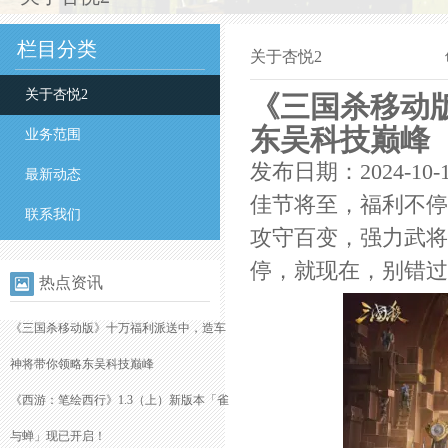
栏目分类
关于杏悦2
关于杏悦2
《三国杀移动
东吴科技巅峰
业务范围
发布日期：2024-10-
最新动态
佳节将至，福利不停
联系我们
攻守百变，强力武将
停，就现在，别错过
热点资讯
《三国杀移动版》十万福利派送中，造车
神将带你领略东吴科技巅峰
《西游：笔绘西行》1.3（上）新版本「雀
与蝉」现已开启！