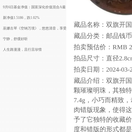
9月6日基金净值：国富深化价值混合A最
新净值1.5186，跌1.02%
藏品名称：双旗开国
巫娜古琴《空纳万境》，悠悠清音，享受
藏品分类：邮品钱币
宁静，舒缓好听
拍卖预估价：RMB 2,6
人生路漫漫，且行且珍惜
拍品尺寸：直径2.8c
拍卖日期：2024-03-2
藏品介绍：双旗开国
颗璀璨明珠，其独特
7.4g，小巧而精致
肉错版现象，使得这
予了它独特的收藏价
度和错版的形式都是独