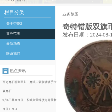
栏目分类
业务范围
关于杏悦2
奇特错版双旗币
业务范围
发布日期：2024-08-
最新动态
联系我们
热点资讯
百万魔石签到回归！魔域口袋版动动手指
赢魔石
9月6日基金净值：长城久荣纯债定开最新
净值1.0903