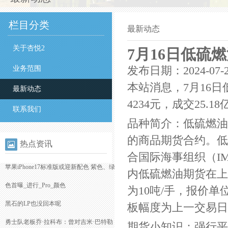
栏目分类
最新动态
关于杏悦2
7月16日低硫燃
业务范围
发布日期：2024-07-
本站消息，7月16日
最新动态
4234元，成交25.1
联系我们
品种简介：低硫燃油
的商品期货合约。低
热点资讯
合国际海事组织（I
苹果iPhone17标准版或迎新配色 紫色、绿
内低硫燃油期货在上
色首曝_进行_Pro_颜色
为10吨/手，报价单
黑石的LP也没回本呢
板幅度为上一交易日
勇士队老板乔·拉科布：曾对吉米·巴特勒
期货小知识：强行平