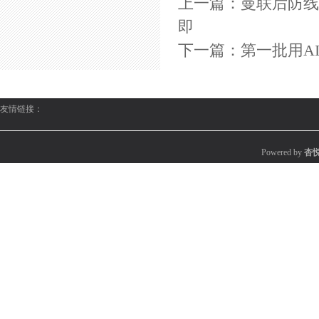
上一篇：
曼联后防线
即
下一篇：
第一批用A
友情链接：
Powered by
杏悦