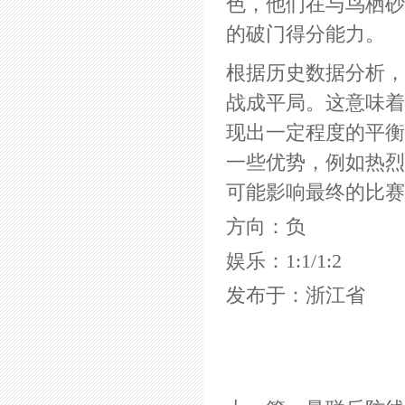
色，他们在与鸟栖砂
的破门得分能力。
根据历史数据分析，
战成平局。这意味着
现出一定程度的平衡
一些优势，例如热烈
可能影响最终的比赛
方向：负
娱乐：1:1/1:2
发布于：浙江省